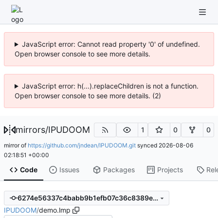
JavaScript error: Cannot read property '0' of undefined.
Open browser console to see more details.
JavaScript error: h(...).replaceChildren is not a function.
Open browser console to see more details. (2)
mirrors
/
IPUDOOM
1
0
0
mirror of
https://github.com/jndean/IPUDOOM.git
synced
2026-08-06
02:18:51 +00:00
Code
Issues
Packages
Projects
Rel
6274e56337c4babb9b1efb07c36c8389e8487701
IPUDOOM
/
demo.lmp