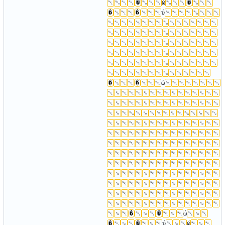
�
ώ
�
�
�
ύ
�
�
ώ
�
�
ώ
�
�
ύ
ώ