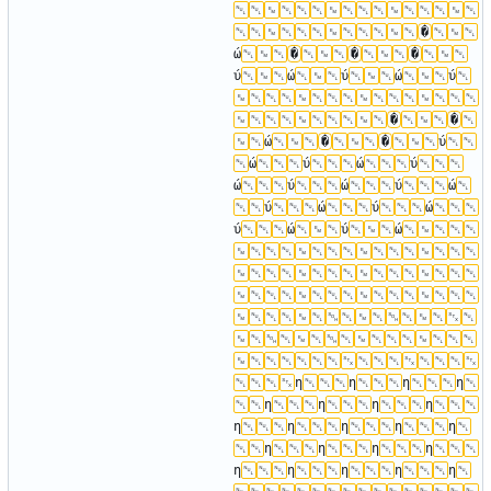
�
ώ
�
�
�
ύ
ώ
ύ
ώ
ύ
�
�
ώ
�
�
ύ
ώ
ύ
ώ
ύ
ώ
ύ
ώ
ύ
ώ
ύ
ώ
ύ
ώ
ύ
ώ
ύ
ώ
η
η
η
η
η
η
η
η
η
η
η
η
η
η
η
η
η
η
η
η
η
η