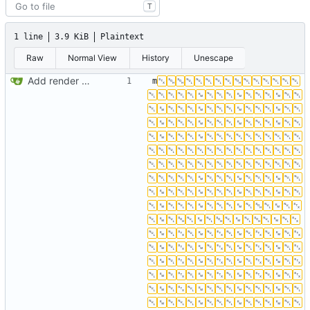
T
1 line
3.9 KiB
Plaintext
Raw
Normal View
History
Unescape
Add render tile visualisations
m