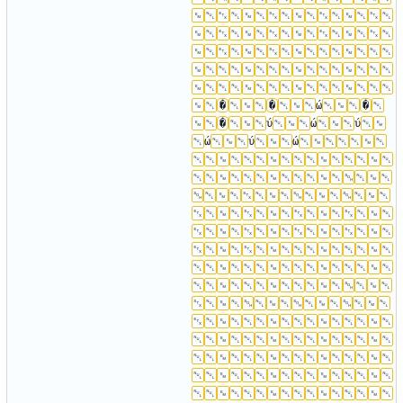
�
�
ώ
�
�
ύ
ώ
ύ
ώ
ύ
ώ