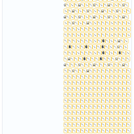
ύ
ώ
ύ
ώ
ύ
ώ
ύ
ώ
ύ
ώ
ύ
ώ
ύ
ώ
ύ
ώ
�
ώ
�
�
�
ύ
�
�
ώ
�
�
ύ
ώ
ύ
ώ
ύ
ώ
ύ
ώ