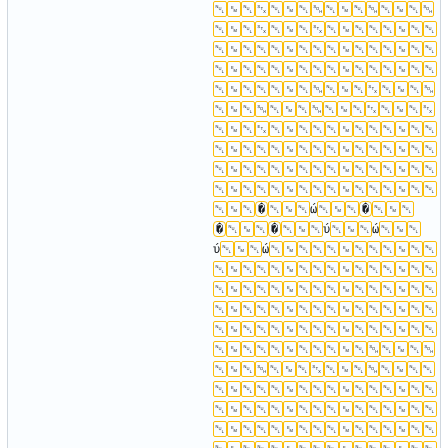
�
ώ
�
�
�
ύ
ώ
ύ
ώ