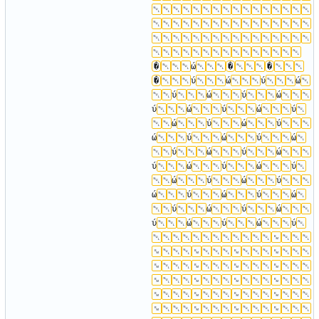
�
ώ
�
�
�
ύ
ώ
ύ
ώ
ύ
ώ
ύ
ώ
ύ
ώ
ύ
ώ
ύ
ώ
ύ
ώ
ύ
ώ
ύ
ώ
ύ
ώ
ύ
ώ
ύ
ώ
ύ
ώ
ύ
ώ
ύ
ώ
ύ
ώ
ύ
ώ
ύ
ώ
ύ
ώ
ύ
ώ
ύ
ώ
ύ
ώ
ύ
ώ
ύ